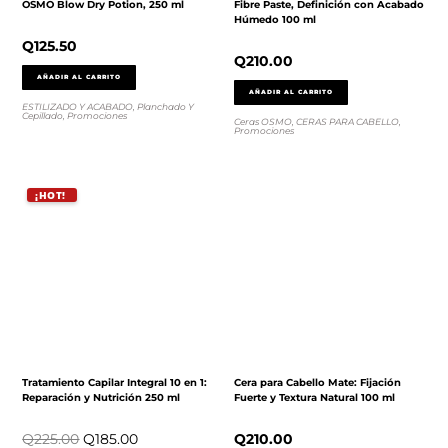
OSMO Blow Dry Potion, 250 ml
Fibre Paste, Definición con Acabado
Húmedo 100 ml
Q
125.50
Q
210.00
AÑADIR AL CARRITO
AÑADIR AL CARRITO
ESTILIZADO Y ACABADO
,
Planchado Y
Cepillado
,
Promociones
Ceras OSMO
,
CERAS PARA CABELLO
,
Promociones
Tratamiento Capilar Integral 10 en 1:
Cera para Cabello Mate: Fijación
Reparación y Nutrición 250 ml
Fuerte y Textura Natural 100 ml
Q
225.00
Q
185.00
Q
210.00