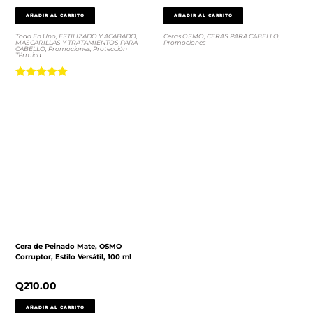
AÑADIR AL CARRITO
AÑADIR AL CARRITO
Todo En Uno
,
ESTILIZADO Y ACABADO
,
Ceras OSMO
,
CERAS PARA CABELLO
,
MASCARILLAS Y TRATAMIENTOS PARA
Promociones
CABELLO
,
Promociones
,
Protección
Térmica
Valorado con
5.00
de 5
Cera de Peinado Mate, OSMO
Corruptor, Estilo Versátil, 100 ml
Q
210.00
AÑADIR AL CARRITO