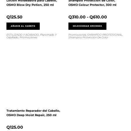
Loción Moldeadora para Cabello,
Shampoo Protección de Color,
OSMO Blow Dry Potion, 250 ml
OSMO Colour Protector, 300 ml
Q
125.50
Q
310.00
-
Q
610.00
AÑADIR AL CARRITO
SELECCIONAR OPCIONES
ESTILIZADO Y ACABADO
,
Planchado Y
Promociones
,
SHAMPOO PROFESIONAL
,
Cepillado
,
Promociones
Shampoo Protección De Color
Tratamiento Reparador del Cabello,
OSMO Deep Moist Repair, 250 ml
Q
125.00