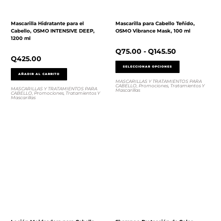
Mascarilla Hidratante para el
Mascarilla para Cabello Teñido,
Cabello, OSMO INTENSIVE DEEP,
OSMO Vibrance Mask, 100 ml
1200 ml
Q
75.00
-
Q
145.50
Q
425.00
SELECCIONAR OPCIONES
AÑADIR AL CARRITO
MASCARILLAS Y TRATAMIENTOS PARA
CABELLO
,
Promociones
,
Tratamientos Y
MASCARILLAS Y TRATAMIENTOS PARA
Mascarillas
CABELLO
,
Promociones
,
Tratamientos Y
Mascarillas