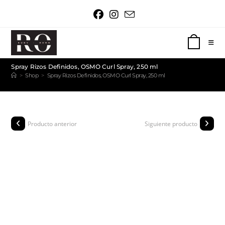
0
Spray Rizos Definidos, OSMO Curl Spray, 250 ml
>
Shop
>
Spray Rizos Definidos, OSMO Curl Spray, 250 ml
Producto anterior
Siguiente producto