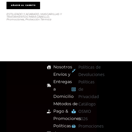
AÑADIR AL CARRITO
ESTILIZADO Y ACABADO
,
MASCARILLAS Y
TRATAMIENTOS PARA CABELLO
,
Promociones
,
Protección Térmica
Nosotros
Políticas de
Envíos y
Devoluciones
Entregas
Políticas
a
de
Domicilio
Privacidad
Métodos de
Catálogo
Pago &
OSMO
Promociones
2026
Políticas
Promociones