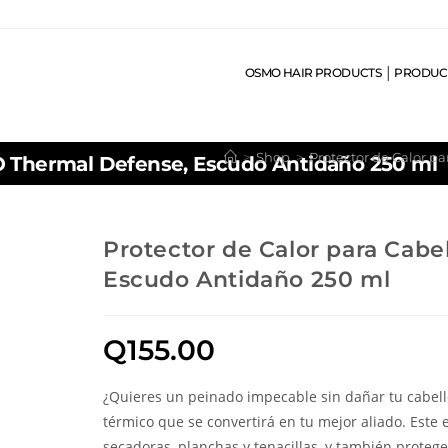
OSMO HAIR PRODUCTS │ PRODUC
>
Shop
>
Protector de Calor p
MO Thermal Defense, Escudo Antidaño 250 ml
Protector de Calor para Cab
Escudo Antidaño 250 ml
Q
155.00
¿Quieres un peinado impecable sin dañar tu cabel
térmico que se convertirá en tu mejor aliado. Este 
secadoras, planchas y tenacillas, y también protege