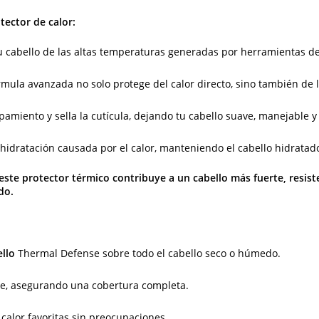
ector de calor:
u cabello de las altas temperaturas generadas por herramientas de 
mula avanzada no solo protege del calor directo, sino también de 
amiento y sella la cutícula, dejando tu cabello suave, manejable y l
hidratación causada por el calor, manteniendo el cabello hidratado
este protector térmico contribuye a un cabello más fuerte, resiste
do.
ello
Thermal Defense sobre todo el cabello seco o húmedo.
e, asegurando una cobertura completa.
calor favoritas sin preocupaciones.