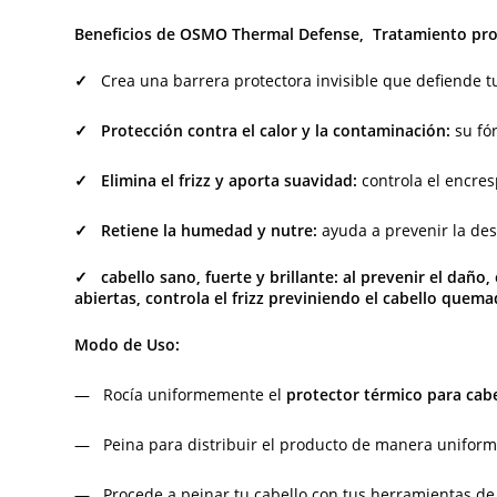
Beneficios de OSMO Thermal Defense, Tratamiento prot
✓
Crea una barrera protectora invisible que defiende t
✓ Protección contra el calor y la contaminación:
su fór
✓ Elimina el frizz y aporta suavidad:
controla el encresp
✓ Retiene la humedad y nutre:
ayuda a prevenir la des
✓ cabello sano, fuerte y brillante:
al prevenir el daño, 
abiertas, controla el frizz previniendo el cabello quema
Modo de Uso:
— Rocía uniformemente el
protector térmico para cab
— Peina para distribuir el producto de manera uniform
— Procede a peinar tu cabello con tus herramientas de 