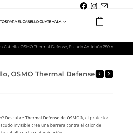
TOS PARA EL CABELLO GUATEMALA
0
ara Cabello, OSMO Thermal Defense, Escudo Antidaño 250 ml
ello, OSMO Thermal Defense,
lo? Descubre
Thermal Defense de OSMO®
, el protector
escudo invisible crea una barrera contra el calor de
 tu cabello de la contaminación.